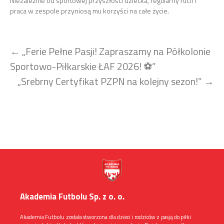
Niezależnie od sportowej przyszłości dziecka, regularny ruch i
praca w zespole przyniosą mu korzyści na całe życie.
Zobacz
←
„Ferie Pełne Pasji! Zapraszamy na Półkolonie
wpisy
Sportowo-Piłkarskie ŁAF 2026! ⚽”
„Srebrny Certyfikat PZPN na kolejny sezon!”
→
Akademia Futbolu Sp. z o. o.
Akademia Futbolu została stworzona dla dzieci i rodziców z pasją do piłki