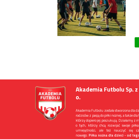
Akademia Futbolu Sp. z 
o.
Akademia Futbolu została stworzona dla dzi
rodziców z pasją do piłki nożnej, a także dla 
którzy dopiero jej poszukują. Działamy z 
o tych, którzy chcą rozwijać swoje piłka
umiejętności, ale też nauczyć się cz
nowego.
Piłka nożna dla dzieci - od teg