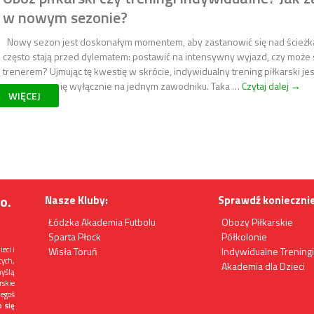
w nowym sezonie?
Nowy sezon jest doskonałym momentem, aby zastanowić się nad ścieżką
często stają przed dylematem: postawić na intensywny wyjazd, czy może s
trenerem? Ujmując tę kwestię w skrócie, indywidualny trening piłkarski jes
koncentruje się wyłącznie na jednym zawodniku. Taka …
Czytaj dalej
Obóz 
→
WIĘCEJ
o.
Nasze Kluby:
Sprawdź koniecznie
Łódzka Akademia Futbolu
Obozy Piłkarskie
Sparta Płock
Półkolonie
eci i
Wisła Toruń
Indywidualne Trening
tych,
Akademia dla Dzieci
myślą
rskie
egoś
o się