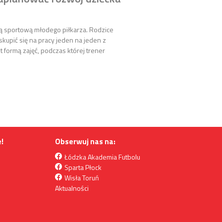
 sportową młodego piłkarza. Rodzice
kupić się na pracy jeden na jeden z
t formą zajęć, podczas której trener
piłkarski czy treningi indywidualne? Jak zaplanować rozwój dziecka w n
!
Obserwuj nas na:
Łódzka Akademia Futbolu
Sparta Płock
i
Wisła Toruń
Aktualności