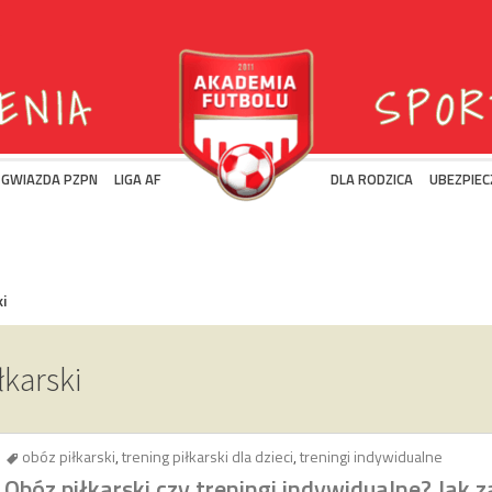
 GWIAZDA PZPN
LIGA AF
DLA RODZICA
UBEZPIEC
i
łkarski
obóz piłkarski
,
trening piłkarski dla dzieci
,
treningi indywidualne
Obóz piłkarski czy treningi indywidualne? Jak