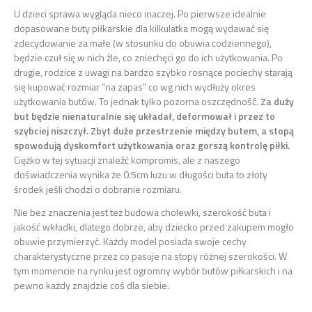
U dzieci sprawa wygląda nieco inaczej. Po pierwsze idealnie
dopasowane buty piłkarskie dla kilkulatka mogą wydawać się
zdecydowanie za małe (w stosunku do obuwia codziennego),
będzie czuł się w nich źle, co zniechęci go do ich użytkowania. Po
drugie, rodzice z uwagi na bardzo szybko rosnące pociechy starają
się kupować rozmiar ”na zapas” co wg nich wydłuży okres
użytkowania butów. To jednak tylko pozorna oszczędność.
Za duży
but będzie nienaturalnie się układał, deformował i przez to
szybciej niszczył. Zbyt duże przestrzenie między butem, a stopą
spowodują dyskomfort użytkowania oraz gorszą kontrolę piłki.
Ciężko w tej sytuacji znaleźć kompromis, ale z naszego
doświadczenia wynika że 0.5cm luzu w długości buta to złoty
środek jeśli chodzi o dobranie rozmiaru.
Nie bez znaczenia jest też budowa cholewki, szerokość buta i
jakość wkładki, dlatego dobrze, aby dziecko przed zakupem mogło
obuwie przymierzyć. Każdy model posiada swoje cechy
charakterystyczne przez co pasuje na stopy różnej szerokości. W
tym momencie na rynku jest ogromny wybór butów piłkarskich i na
pewno każdy znajdzie coś dla siebie.