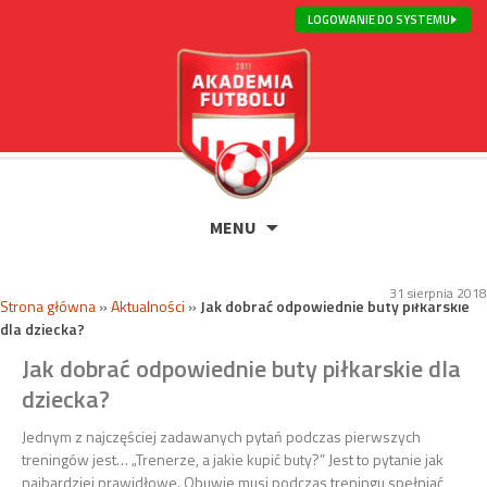
LOGOWANIE DO SYSTEMU
MENU
31 sierpnia 2018
Strona główna
»
Aktualności
»
Jak dobrać odpowiednie buty piłkarskie
dla dziecka?
Jak dobrać odpowiednie buty piłkarskie dla
dziecka?
Jednym z najczęściej zadawanych pytań podczas pierwszych
treningów jest… „Trenerze, a jakie kupić buty?” Jest to pytanie jak
najbardziej prawidłowe. Obuwie musi podczas treningu spełniać