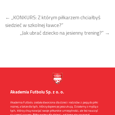
Zobacz
←
„KONKURS: Z którym piłkarzem chciałbyś
wpisy
siedzieć w szkolnej ławce?”
„Jak ubrać dziecko na jesienny trening?”
→
Akademia Futbolu Sp. z o. o.
Akademia Futbolu została stworzona dla dzieci i rodziców z pasją do piłki
nożnej, a także dla tych, którzy dopiero jej poszukują. Działamy z myślą o
tych, którzy chcą rozwijać swoje piłkarskie umiejętności, ale też nauczyć
się czegoś nowego.
Piłka nożna dla dzieci - od tego się zaczyna!