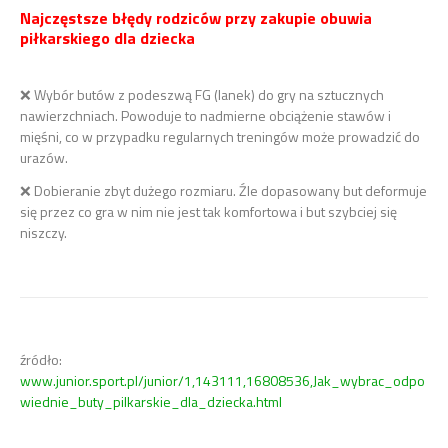
Najczęstsze błędy rodziców przy zakupie obuwia
piłkarskiego dla dziecka
❌ Wybór butów z podeszwą FG (lanek) do gry na sztucznych
nawierzchniach. Powoduje to nadmierne obciążenie stawów i
mięśni, co w przypadku regularnych treningów może prowadzić do
urazów.
❌ Dobieranie zbyt dużego rozmiaru. Źle dopasowany but deformuje
się przez co gra w nim nie jest tak komfortowa i but szybciej się
niszczy.
źródło:
www.junior.sport.pl/junior/1,143111,16808536,Jak_wybrac_odpo
wiednie_buty_pilkarskie_dla_dziecka.html